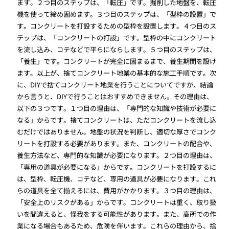
ます。２つ目のステップは、「転圧」です。掘削した地盤を、転圧
機を使って締め固めます。３つ目のステップは、「型枠の設置」で
す。コンクリートを打設するための型枠を設置します。４つ目のス
テップは、「コンクリートの打設」です。型枠の中にコンクリート
を流し込み、コテなどで平らにならします。５つ目のステップは、
「養生」です。コンクリートが完全に固まるまで、養生期間を設け
ます。以上が、捨てコンクリート地業の基本的な施工手順です。次
に、DIYで捨てコンクリート地業を行うことについてですが、結論
から言うと、DIYで行うことはおすすめできません。その理由は、
以下の３つです。１つ目の理由は、「専門的な知識や技術が必要に
なる」からです。捨てコンクリートは、ただコンクリートを流し込
むだけではありません。地盤の状況を判断し、適切な厚さでコンク
リートを打設する必要があります。また、コンクリートの配合や、
養生方法など、専門的な知識が必要になります。２つ目の理由は、
「専用の道具が必要になる」からです。コンクリートを打設するに
は、型枠、転圧機、コテなど、専用の道具が必要になります。これ
らの道具を全て揃えるには、費用がかかります。３つ目の理由は、
「安全上のリスクがある」からです。コンクリートは重く、取り扱
いを間違えると、怪我をする可能性があります。また、高所での作
業になる場合もあるため、危険を伴います。これらの理由から、捨