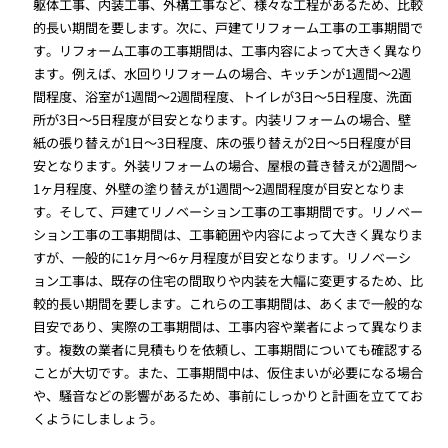
躯体工事、内装工事、外構工事など、様々な工程があるため、比較
的長い期間を要します。次に、戸建てリフォーム工事の工事期間で
す。リフォーム工事の工事期間は、工事内容によって大きく異なり
ます。例えば、水回りリフォームの場合、キッチンが1週間〜2週
間程度、浴室が1週間〜2週間程度、トイレが3日〜5日程度、洗面
所が3日〜5日程度が目安となります。内装リフォームの場合、壁
紙の張り替えが1日〜3日程度、床の張り替えが2日〜5日程度が目
安となります。外装リフォームの場合、屋根の葺き替えが2週間〜
1ヶ月程度、外壁の塗り替えが1週間〜2週間程度が目安となりま
す。そして、戸建てリノベーション工事の工事期間です。リノベー
ション工事の工事期間は、工事範囲や内容によって大きく異なりま
すが、一般的に1ヶ月〜6ヶ月程度が目安となります。リノベーシ
ョン工事は、既存の住宅の間取りや内装を大幅に変更するため、比
較的長い期間を要します。これらの工事期間は、あくまで一般的な
目安であり、実際の工事期間は、工事内容や業者によって異なりま
す。複数の業者に見積もりを依頼し、工事期間についても確認する
ことが大切です。また、工事期間中は、仮住まいが必要になる場合
や、騒音などの影響があるため、事前にしっかりと計画を立ててお
くようにしましょう。