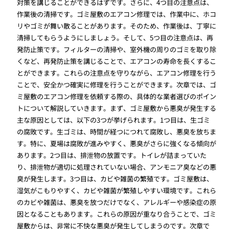
対策を講じることができるはずです。さらに、4つ目の注意点は、
作業後の清掃です。ゴミ屋敷のエアコン修理では、作業中に、ホコ
リやゴミが舞い散ることがあります。そのため、作業後は、丁寧に
清掃してもらうようにしましょう。そして、5つ目の注意点は、再
発防止策です。フィルターの清掃や、室外機の周りのゴミを取り除
くなど、再発防止策を講じることで、エアコンの寿命を長くするこ
とができます。これらの注意点を守りながら、エアコン修理を行う
ことで、安全かつ確実に修理を行うことができます。次章では、ゴ
ミ屋敷のエアコン修理を依頼する際の、具体的な業者選びのポイン
トについて解説していきます。まず、ゴミ屋敷から悪臭が発生する
主な原因としては、以下の3つが挙げられます。1つ目は、生ゴミ
の腐敗です。生ゴミは、時間が経つにつれて腐敗し、悪臭を放ちま
す。特に、夏場は腐敗が進みやすく、悪臭がさらに強くなる傾向が
あります。2つ目は、排泄物の放置です。トイレが詰まっていた
り、排泄物が適切に処理されていない場合、アンモニア臭などの悪
臭が発生します。3つ目は、カビや雑菌の繁殖です。ゴミ屋敷は、
湿気がこもりやすく、カビや雑菌が繁殖しやすい環境です。これら
のカビや雑菌は、悪臭を放つだけでなく、アレルギーや感染症の原
因となることもあります。これらの原因が重なり合うことで、ゴミ
屋敷からは、非常に不快な悪臭が発生してしまうのです。次章で