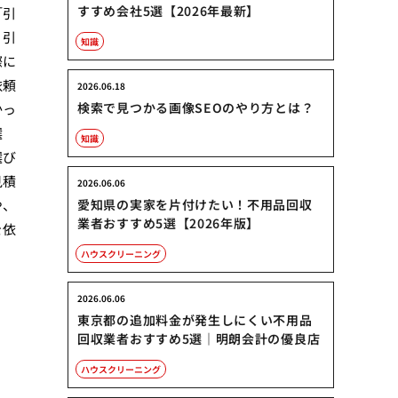
すすめ会社5選【2026年最新】
「引
、引
知識
際に
依頼
2026.06.18
検索で見つかる画像SEOのやり方とは？
かっ
選
知識
選び
見積
2026.06.06
や、
愛知県の実家を片付けたい！不用品回収
業者おすすめ5選【2026年版】
を依
ハウスクリーニング
2026.06.06
東京都の追加料金が発生しにくい不用品
回収業者おすすめ5選｜明朗会計の優良店
ハウスクリーニング