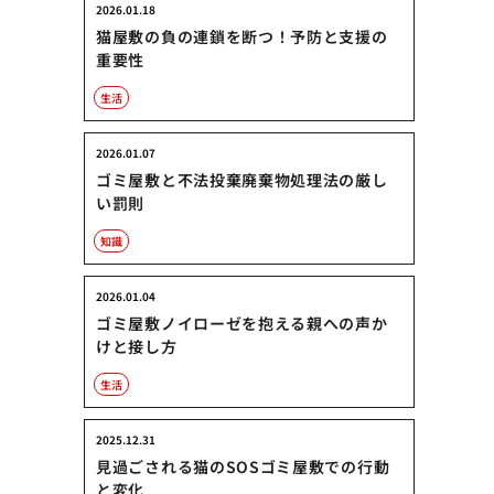
2026.01.18
猫屋敷の負の連鎖を断つ！予防と支援の
重要性
生活
2026.01.07
ゴミ屋敷と不法投棄廃棄物処理法の厳し
い罰則
知識
2026.01.04
ゴミ屋敷ノイローゼを抱える親への声か
けと接し方
生活
2025.12.31
見過ごされる猫のSOSゴミ屋敷での行動
と変化