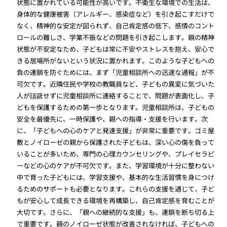
状態に置かれている可能性が高いです。不衛生な環境での生活は、
身体的な健康被害（アレルギー、感染症など）を引き起こすだけで
なく、精神的な安定が図られず、自己肯定感の低下、感情のコント
ロールの難しさ、学業不振などの問題を引き起こします。親の精神
状態が不安定なため、子どもは常に不安やストレスを抱え、安心で
きる居場所がないという状況に置かれます。このような子どもへの
負の連鎖を防ぐためには、まず「児童相談所への迅速な通報」が不
可欠です。近隣住民や学校の教職員など、子どもの異変に気づいた
人が躊躇せずに児童相談所に連絡することで、問題が表面化し、子
どもを保護するための第一歩となります。児童相談所は、子どもの
安全を最優先に、一時保護や、親への指導・支援を行います。次
に、「子どもへの心のケアと発達支援」が非常に重要です。ゴミ屋
敷とノイローゼの親から保護された子どもは、深い心の傷を負って
いることが多いため、専門の心理カウンセリングや、プレイセラピ
ーなどの心のケアが不可欠です。また、学習環境が十分に整わない
中で育った子どもには、学習支援や、基本的な生活習慣を身につけ
るためのサポートも必要となります。これらの支援を通じて、子ど
もが安心して成長できる環境を再構築し、自己肯定感を育むことが
大切です。さらに、「親への継続的な支援」も、連鎖を断ち切る上
で重要です。親のノイローゼ状態が改善されなければ、子どもへの