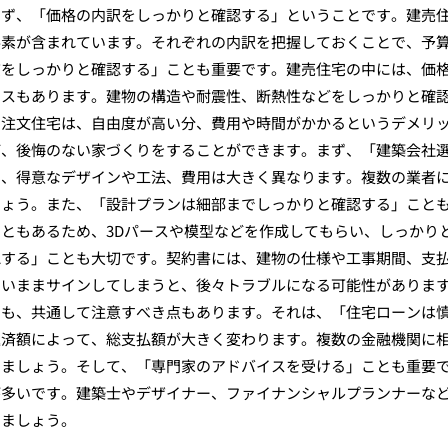
まず、「価格の内訳をしっかりと確認する」ということです。建売
要素が含まれています。それぞれの内訳を把握しておくことで、予
質をしっかりと確認する」ことも重要です。建売住宅の中には、価
ースもあります。建物の構造や耐震性、断熱性などをしっかりと確
。注文住宅は、自由度が高い分、費用や時間がかかるというデメリ
ば、後悔のない家づくりをすることができます。まず、「建築会社
て、得意なデザインや工法、費用は大きく異なります。複数の業者
しょう。また、「設計プランは細部までしっかりと確認する」こと
ともあるため、3Dパースや模型などを作成してもらい、しっかり
認する」ことも大切です。契約書には、建物の仕様や工事期間、支
ないままサインしてしまうと、後々トラブルになる可能性がありま
ても、共通して注意すべき点もあります。それは、「住宅ローンは
返済額によって、総支払額が大きく変わります。複数の金融機関に
しましょう。そして、「専門家のアドバイスを受ける」ことも重要
が多いです。建築士やデザイナー、ファイナンシャルプランナーな
しましょう。