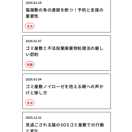
2026.01.18
猫屋敷の負の連鎖を断つ！予防と支援の
重要性
生活
2026.01.07
ゴミ屋敷と不法投棄廃棄物処理法の厳し
い罰則
知識
2026.01.04
ゴミ屋敷ノイローゼを抱える親への声か
けと接し方
生活
2025.12.31
見過ごされる猫のSOSゴミ屋敷での行動
と変化