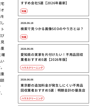
すすめ会社5選【2026年最新】
住宅
算オ
知識
格を
認し
2026.06.18
検索で見つかる画像SEOのやり方とは？
ット
選び
知識
に見
も重
2026.06.06
と確
愛知県の実家を片付けたい！不用品回収
業者おすすめ5選【2026年版】
払い
す。
ハウスクリーニング
慎重
相談
2026.06.06
東京都の追加料金が発生しにくい不用品
で
回収業者おすすめ5選｜明朗会計の優良店
ど、
ハウスクリーニング