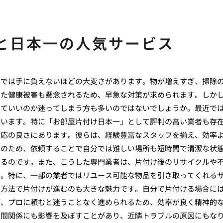
と日本一の人気サービス
力では手に負えないほどの大変さがあります。物が増えすぎ、掃除
った健康被害も懸念されるため、早急な対策が求められます。しか
けていいのか迷ってしまう方も多いのではないでしょうか。最近で
ています。特に「お部屋片付け日本一」として評判の高い業者も存
対応の良さにあります。彼らは、経験豊富なスタッフを揃え、効率
そのため、依頼することで自分では難しい場所も短時間で清潔な状
いるのです。また、こうした専門業者は、片付け後のリサイクルや
す。特に、一部の業者ではリユース可能な物品を引き取ってくれる
な方法で片付けが進むのも大きな魅力です。自分で片付ける場合に
が、プロに頼むと迷うことなく進められるため、効率が良く精神的
人間関係にも影響を及ぼすことがあり、近隣トラブルの原因にもな