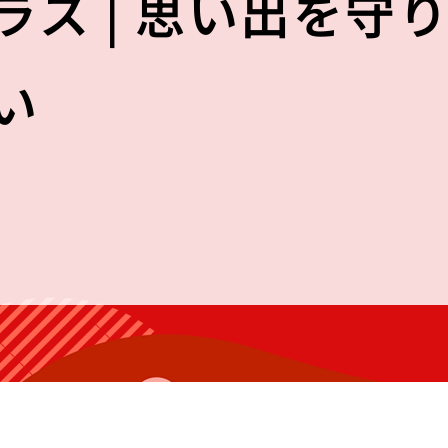
ラス | 思い出を守
い