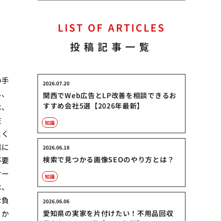
LIST OF ARTICLES
投稿記事一覧
の手
2026.07.20
し、
関西でWeb広告とLP改善を相談できるお
すすめ会社5選【2026年最新】
は、
在
知識
よく
態に
2026.06.18
検索で見つかる画像SEOのやり方とは？
不要
サー
知識
は、
な負
2026.06.06
りか
愛知県の実家を片付けたい！不用品回収