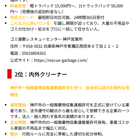
料金目安：
軽トラパック 15,000円〜、1tトラックパック 50,000
円〜（見積後の追加料金なし）
対応スピード：
最短即日対応可能、24時間365日受付
こんな人に向いている：
引越し期限が迫っており、大量の不用品や
ゴミの仕分け・処分をプロに一括して任せたい人。
ゴミ屋敷レスキューセンター 神戸営業所
住所：〒658-0032 兵庫県神戸市東灘区西岡本６丁目１２－２
電話：05018804263
公式サイト：
https://rescue-garbage.com/
2位：内外クリーナー
神戸市一般廃棄物収集運搬業許可を持つ、自治体公認の圧倒的な信
頼性
選定理由：
神戸市の一般廃棄物収集運搬許可を正式に受けている業
者であり、法令遵守の観点から最も安心して依頼できる企業の一つ
です。法人・個人問わず長年の実績があります。
主な特徴：
神戸市内の一般廃棄物収集運搬業許可保有。事業ゴミか
ら家庭の不用品まで幅広く対応。
強み：
行政ルールに完全に準拠した適切な処分体制。