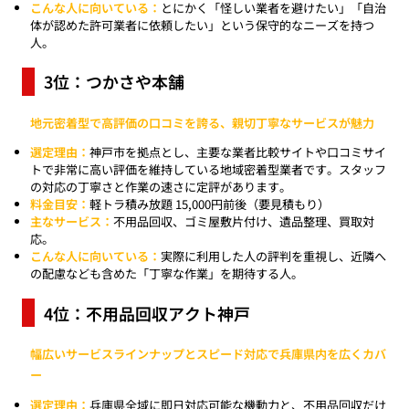
こんな人に向いている：
とにかく「怪しい業者を避けたい」「自治
体が認めた許可業者に依頼したい」という保守的なニーズを持つ
人。
3位：つかさや本舗
地元密着型で高評価の口コミを誇る、親切丁寧なサービスが魅力
選定理由：
神戸市を拠点とし、主要な業者比較サイトや口コミサイ
トで非常に高い評価を維持している地域密着型業者です。スタッフ
の対応の丁寧さと作業の速さに定評があります。
料金目安：
軽トラ積み放題 15,000円前後（要見積もり）
主なサービス：
不用品回収、ゴミ屋敷片付け、遺品整理、買取対
応。
こんな人に向いている：
実際に利用した人の評判を重視し、近隣へ
の配慮なども含めた「丁寧な作業」を期待する人。
4位：不用品回収アクト神戸
幅広いサービスラインナップとスピード対応で兵庫県内を広くカバ
ー
選定理由：
兵庫県全域に即日対応可能な機動力と、不用品回収だけ