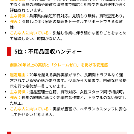
でなく家具の移動や軽微な清掃まで幅広く相談できる利便性が高く
評価されています。
主な特徴：
兵庫県内最短即日対応。見積もり無料。買取査定あり。
強み：
引越しに伴う家財の整理をトータルでサポートできる柔軟
性。
こんな人に向いている：
引越し作業に伴う細かな困りごとをまとめ
て解決したい、時間がない人。
5位：不用品回収ハンディー
創業20年以上の実績と「クレームゼロ」を掲げる安定感
選定理由：
20年を超える業界実績があり、長期間トラブルなく運
営されている安心感があります。少量から大量まで、明確な料金提
示を行う姿勢が一貫しています。
主な特徴：
遺品整理士在籍、買取対応、女性スタッフ同行相談可。
強み：
長年の経験に基づく効率的な作業と、トラブルのない安定し
た施工。
こんな人に向いている：
実績が豊富で、ベテランのスタッフに安心
して任せたいと考える人。