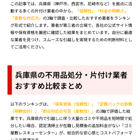
この記事では、兵庫県（神戸市、西宮市、尼崎市など）を拠点に活
動する多くの片付け業者の中から、
「信頼性」「料金の明瞭さ」
「柔軟な対応力」
の3軸で調査・比較したおすすめ業者をランキン
グ形式で紹介します。筆者が第三者の立場で、各社の公式サイト情
報や保有資格を厳密に確認した結果をまとめています。自分に最適
な業者を見つけ、スムーズな引越しを実現するための判断材料とし
てご活用ください。
兵庫県の不用品処分・片付け業者
おすすめ比較まとめ
以下のランキングは、
「保有資格（信頼性）」「定額パックの有無
（明瞭会計）」「即日対応の可否（柔軟性）」
の3軸で評価した結
果です。兵庫県内で引越しに伴う大量のゴミや不用品を短時間で処
分したい場合、認定清掃士が在籍し見積後の追加料金がない「ゴミ
屋敷レスキューセンター」が、総合的な安心感とコストパフォーマ
ンスで最適です。