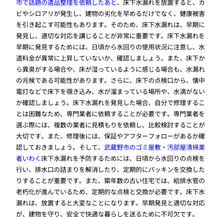
市で話題の遺品整理を依頼したあと、
床下水漏れを放置すると、カ
ビやシロアリが発生し、建物の劣化を早めるだけでなく、健康被害
を引き起こす可能性もあります。そのため、床下水漏れは、早期に
発見し、適切な対応を講じることが非常に重要です。床下水漏れを
早期に発見するためには、日頃から水回りの使用状況に注意し、水
道料金が異常に上昇していないか、確認しましょう。また、床下か
ら異臭がする場合や、床が湿っているように感じる場合も、水漏れ
の兆候である可能性があります。さらに、床下の点検口から、懐中
電灯などで床下を覗き込み、水が溜まっている場所や、水滴がない
か確認しましょう。床下水漏れを発見した場合、自分で修理するこ
とは困難なため、専門業者に依頼することが必要です。専門業者を
選ぶ際には、複数の業者に見積もりを依頼し、比較検討することが
大切です。また、修理後には、保証やアフターフォローがあるか確
認しておきましょう。そして、
武蔵野市のゴミ屋敷・汚部屋清掃業
者いわく
床下水漏れを予防するためには、日頃から水回りの点検を
行い、排水口の詰まりを解消したり、定期的にパッキンを交換した
りすることが重要です。また、築年数の古い住宅では、給排水管の
老朽化が進んでいるため、定期的な点検と交換が必要です。床下水
漏れは、放置すると大変なことになります。早期発見と適切な対応
が、建物を守り、安全で快適な暮らしを送るために不可欠です。