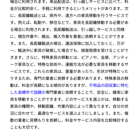
場合に利用されます。単品配送は、引っ越しサービスに比べて、料
金が比較的安く、手軽に利用できるというメリットがあります。次
に、長距離輸送とは、県外や、遠方への家具移動を行うサービスで
す。例えば、転勤や、移住などで、家具を長距離移動する必要があ
る場合に利用されます。長距離輸送は、引っ越しサービスと同様
に、梱包作業や、搬出、搬入作業を業者に依頼することができま
す。また、長距離輸送の場合、運送保険に加入しておくと、万が
一、輸送中に家具が破損した場合でも、損害賠償を受けることがで
きます。さらに、特殊家具の移動とは、ピアノや、金庫、アンティ
ーク家具など、特殊な技術や、運搬方法が必要な家具を移動するサ
ービスです。これらの家具は、重量があったり、形状が特殊だった
りするため、専門の業者に依頼する必要があります。特殊家具の移
動は、料金が高額になる傾向がありますが、
不用品の回収業に特化
した高槻市で話題の
専門業者に依頼することで、安全に、確実に家
具を移動することができます。どのサービスを選ぶかは、移動する
家具の種類や、移動距離、作業内容によって異なります。自分の状
況に合わせて、最適なサービスを選ぶようにしましょう。また、複
数の業者に見積もりを依頼し、料金やサービス内容を比較検討する
ことも大切です。