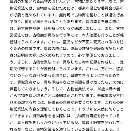
買取の対象となる品物のほとんどが、古物にあたります。次に、古
物営業法では、古物商を営むためには、都道府県公安委員会の許可
が必要と定められています。無許可で古物商を営むことは違法行為
であり、罰則が科せられることもあります。買取業者を選ぶ際に
は、必ず古物商許可証を持っているか確認しましょう。また、古物
営業法では、古物商が買取を行う際には、本人確認を行うことが義
務付けられています。これは、盗品などが不正に売買されるのを防
ぐための措置です。買取の際には、運転免許証や健康保険証などの
身分証明書の提示が求められますので、必ず準備しておきましょ
う。さらに、古物営業法では、買取した古物の記録を作成し、一定
期間保管することが義務付けられています。これは、万が一、盗品
などの不正な取引があった場合に、追跡できるようにするためで
す。買取業者から、買取明細書などの書類を受け取ったら、大切に
保管しておきましょう。そして、古物営業法では、18歳未満の者
から古物を買い取ることは原則禁止されています。未成年者が不用
品を売却する際には、保護者の同意が必要となります。これらの古
物営業法の内容を理解しておくことで、トラブルを未然に防ぐこと
ができます。買取業者を選ぶ際には、古物商許可証を持っている
か、本人確認をしっかりと行っているか、買取明細書を発行してく
れるか、など、古物営業法を遵守しているか確認しましょう。ま