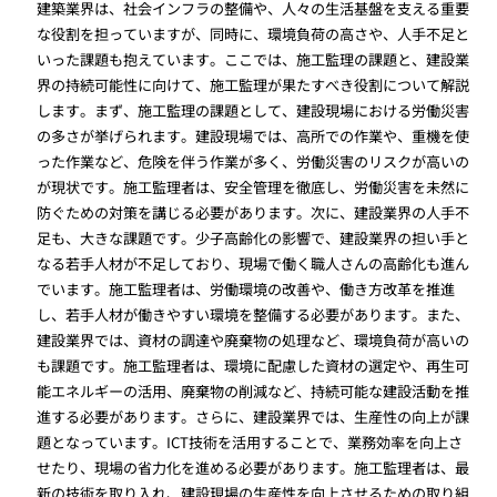
建築業界は、社会インフラの整備や、人々の生活基盤を支える重要
な役割を担っていますが、同時に、環境負荷の高さや、人手不足と
いった課題も抱えています。ここでは、施工監理の課題と、建設業
界の持続可能性に向けて、施工監理が果たすべき役割について解説
します。まず、施工監理の課題として、建設現場における労働災害
の多さが挙げられます。建設現場では、高所での作業や、重機を使
った作業など、危険を伴う作業が多く、労働災害のリスクが高いの
が現状です。施工監理者は、安全管理を徹底し、労働災害を未然に
防ぐための対策を講じる必要があります。次に、建設業界の人手不
足も、大きな課題です。少子高齢化の影響で、建設業界の担い手と
なる若手人材が不足しており、現場で働く職人さんの高齢化も進ん
でいます。施工監理者は、労働環境の改善や、働き方改革を推進
し、若手人材が働きやすい環境を整備する必要があります。また、
建設業界では、資材の調達や廃棄物の処理など、環境負荷が高いの
も課題です。施工監理者は、環境に配慮した資材の選定や、再生可
能エネルギーの活用、廃棄物の削減など、持続可能な建設活動を推
進する必要があります。さらに、建設業界では、生産性の向上が課
題となっています。ICT技術を活用することで、業務効率を向上さ
せたり、現場の省力化を進める必要があります。施工監理者は、最
新の技術を取り入れ、建設現場の生産性を向上させるための取り組